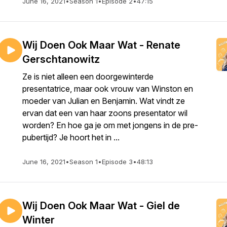
June 16, 2021
•
Season 1
•
Episode 2
•
47:15
Wij Doen Ook Maar Wat - Renate
Gerschtanowitz
Ze is niet alleen een doorgewinterde
presentatrice, maar ook vrouw van Winston en
moeder van Julian en Benjamin. Wat vindt ze
ervan dat een van haar zoons presentator wil
worden? En hoe ga je om met jongens in de pre-
pubertijd? Je hoort het in ...
June 16, 2021
•
Season 1
•
Episode 3
•
48:13
Wij Doen Ook Maar Wat - Giel de
Winter