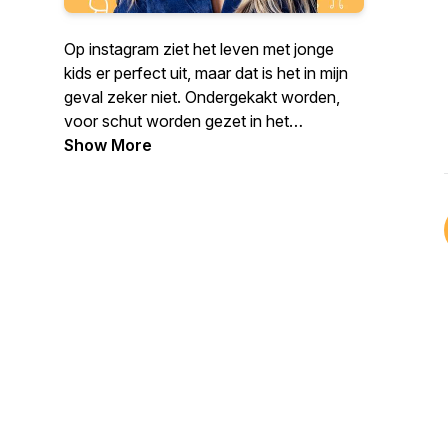
Op instagram ziet het leven met jonge
kids er perfect uit, maar dat is het in mijn
geval zeker niet. Ondergekakt worden,
voor schut worden gezet in het
openbaar, het overkomt mij natuurlijk
Show More
allemaal. Ik ben -hoop ik- niet de enige
ouder die dit soort dingen meemaakt. Wat
zijn de grappige en lastige momenten,
dierbare herinneringen, en tips van
BN'ers? Je hoort het in Wij Doen Ook
Maar Wat.